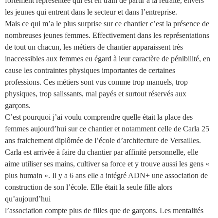
fortement représentée qui est en train de partir à la retraite, envers
les
jeunes qui entrent dans le secteur et dans l’entreprise.
Mais ce qui m’a le plus surprise sur ce chantier c’est la présence de
nombreuses jeunes
femmes. Effectivement dans les représentations
de tout un chacun, les métiers de
chantier apparaissent très
inaccessibles aux femmes eu égard à leur caractère de
pénibilité, en
cause les contraintes physiques importantes de certaines
professions. Ces
métiers sont vus comme trop manuels, trop
physiques, trop salissants, mal payés et
surtout réservés aux
garçons.
C’est pourquoi j’ai voulu comprendre quelle était la place des
femmes aujourd’hui sur ce
chantier et notamment celle de Carla 25
ans fraichement diplômée de l’école
d’architecture de Versailles.
Carla est arrivée à faire du chantier par affinité personnelle, elle
aime utiliser ses mains,
cultiver sa force et y trouve aussi les gens «
plus humain ». Il y a 6 ans elle a intégré ADN+
une association de
construction de son l’école. Elle était la seule fille alors
qu’aujourd’hui
l’association compte plus de filles que de garçons. Les mentalités